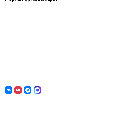
О нас
г. Уфа, ул. Чернышевского, д. 82
+7 (800) 200-0865 (РФ)
+7 (347) 246-8500 (Уфа)
sale@simai.ru
Готовые решения
Образовательным учреждениям
Государственным организациям